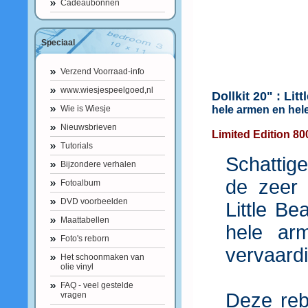
Cadeaubonnen
Speciaal
Verzend Voorraad-info
www.wiesjespeelgoed,nl
Dollkit 20" : Lit
Wie is Wiesje
hele armen en he
Nieuwsbrieven
Limited Edition 80
Tutorials
Schattige
Bijzondere verhalen
de zeer 
Fotoalbum
DVD voorbeelden
Little Be
Maattabellen
hele ar
Foto's reborn
vervaardi
Het schoonmaken van
olie vinyl
FAQ - veel gestelde
Deze rebo
vragen