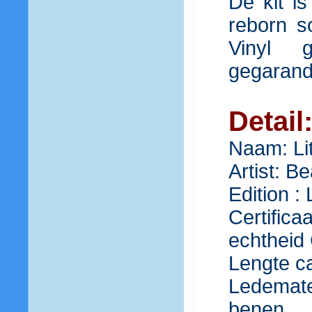
De kit i
reborn so
Vinyl 
gegarande
Detail
Naam: Lit
Artist: B
Edition : 
Certific
echthei
Lengte ca
Ledemate
benen