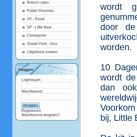
Reborn ogen
wordt g
Folder Dreumes
genumme
SP - Rosie
door de
SP - Little Bear
uitverkoc
Christopher
Sneak Peek - Noa
worden.
Uitgebreid zoeken
10 Dagen
Inloggen
wordt de
Loginnaam:
dan ook
Wachtwoord:
wereldwi
Voorkom t
Registreren
Wachtwoord vergeten?
bij, Little