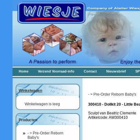
Home
Verzend Voorraad-info
Contact
Nieuwsbrief
SP
Winkelwagen
- > Pre-Order Reborn Baby's
Winkelwagen is leeg
300410 - Dollkit 20 - Little Be
Sculpt van Beatriz Clemente
Artikelcode: AW300410
Producten
- > Pre-Order Reborn
Baby's